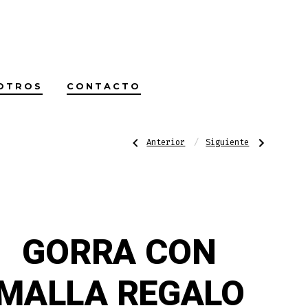
OTROS
CONTACTO
Navegación
Entrada
Siguiente
Anterior
Siguiente
anterior:
entrada:
PLAYERA
GORRA
PARA
CON
NEGOCIOS
MALLA
de
MANGA
$150
CORTA
DEPORTIVA
DRY
FIT
entradas
GORRA CON
MALLA REGALO