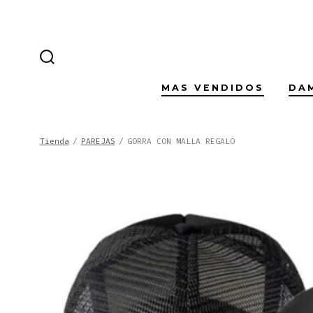
Saltar
al
contenido
ALTERNAR
LA
BÚSQUEDA
MAS VENDIDOS
DA
Tienda
/
PAREJAS
/
GORRA CON MALLA REGALO