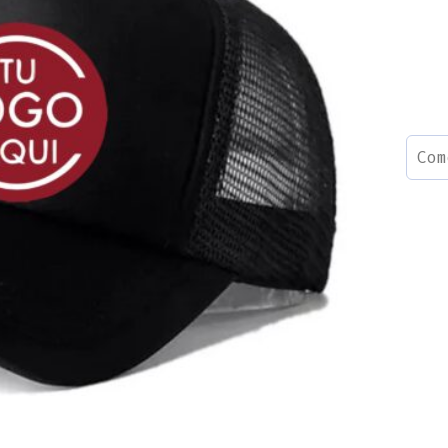
GOR
CON
MAL
REG
CAN