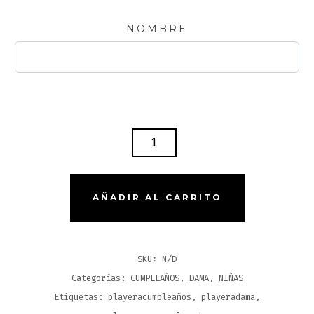
NOMBRE
PEDRERIA
ESTAMPADO
PURA
PEDRERIA
AÑADIR AL CARRITO
CANTIDAD
SKU:
N/D
Categorías:
CUMPLEAÑOS
,
DAMA
,
NIÑAS
Etiquetas:
playeracumpleaños
,
playeradama
,