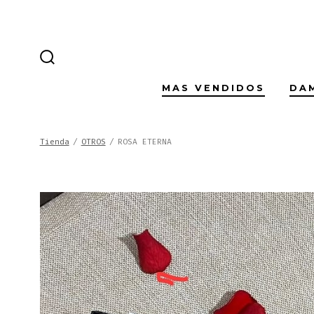
Saltar
al
contenido
ALTERNAR
LA
BÚSQUEDA
MAS VENDIDOS
DA
Tienda
/
OTROS
/
ROSA ETERNA