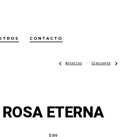
OTROS
CONTACTO
Navegación
Entrada
Siguiente
Anterior
Siguiente
anterior:
entrada:
PAR
MARCH
TAZAS
PLAYERAS
CORAZONES
IMPRESAS
de
entradas
ROSA ETERNA
$
500