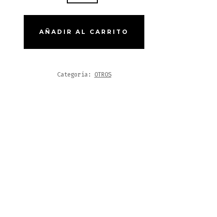
RNA
TIDAD
AÑADIR AL CARRITO
Categoría:
OTROS
brir
itHub