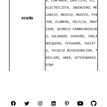
A, CONTADOR, DENTISTA, DJ,
ELECTRICISTA, INGENIERO, ME
CANICO, MEDICO, MUSICO, PIN
DISEÑO
TOR, PLOMERO, POLICIA, PROF
ESOR, QUIMICO FARMACOBIOLOG
O, SOLDADOR, SUSHERO, TABLA
ROCQUERO, TATUADOR, TAXIST
A, TECNICO REFRIGERACION, T
RAILERO, UBER, VETERINARIO,
OTRO
Abrir
Abrir
Abrir
Abrir
Abrir
Abrir
Abrir