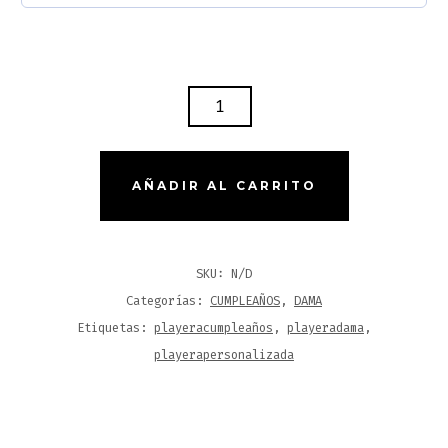
UNA
REINA
BLANCA
CANTIDAD
AÑADIR AL CARRITO
SKU:
N/D
Categorías:
CUMPLEAÑOS
,
DAMA
Etiquetas:
playeracumpleaños
,
playeradama
,
playerapersonalizada